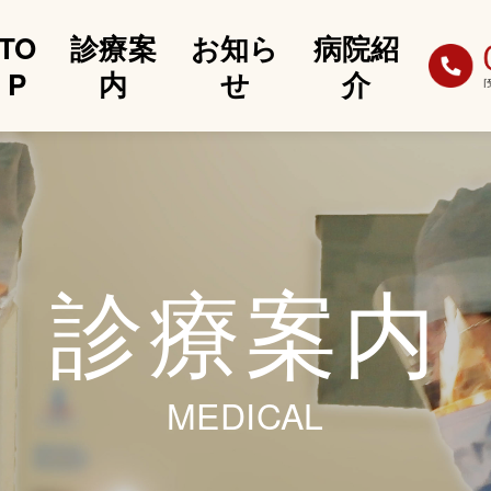
TO
診療案
お知ら
病院紹
P
内
せ
介
診療案内