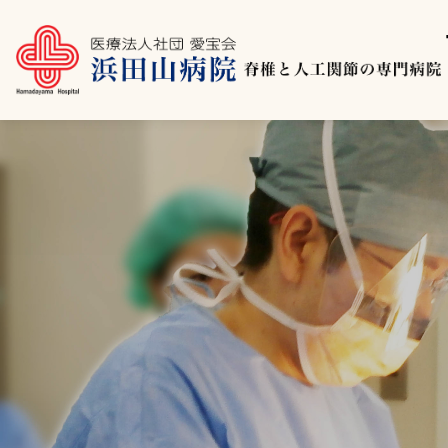
コ
ン
テ
ン
ツ
へ
移
動