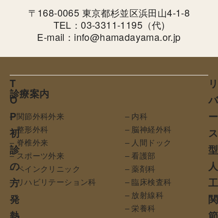
〒168-0065 東京都杉並区浜田山4-1-8
TEL：03-3311-1195（代)
E-mail：info@hamadayama.or.jp
T
診療案内
O
P
– 関節外科外来
– 内科
– 整形外科
– 脳神経外科
初
– 脊椎外来
– 人間ドック
診
– スポーツ外来
– 看護部
の
– ペインクリニック
– 薬剤科
方
– リハビリテーション科
– 臨床検査科
– 放射線科
発
– 栄養科
熱