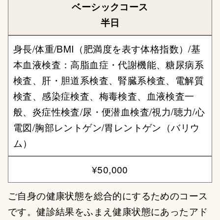
ベーシックコース
半日
身長/体重/BMI（肥満度を表す体格指数）/基
本血液検査：高脂血症・代謝機能、糖尿病系
検査、肝・胆道系検査、腎臓系検査、電解質
検査、感染症検査、梅毒検査、血液検査一
般、炎症性検査/尿・便潜血検査/視力/聴力/心
電図/胸部レントゲン/胃レントゲン（バリウ
ム）
¥50,000
ご自身の健康状態を総合的にするためのコース
です。健診結果をふまえ健康状態にあったアド