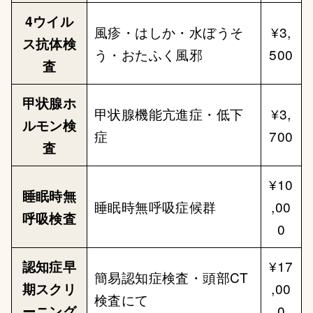
4ウイル
風疹・はしか・水ぼうそ
¥3,
ス抗体検
う・おたふく風邪
500
査
甲状腺ホ
甲状腺機能亢進症・低下
¥3,
ルモン検
症
700
査
¥10
睡眠時無
睡眠時無呼吸症候群
,00
呼吸検査
0
認知症早
¥17
簡易認知症検査・頭部CT
期スクリ
,00
検査にて
ーニング
0