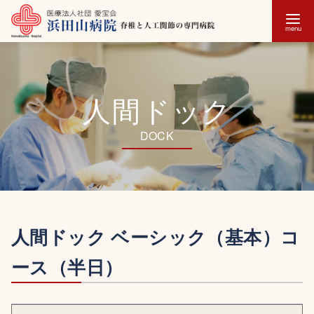
コ
ン
テ
人間ドック
ン
ツ
へ
移
動
人間ドック ベーシック（基本）コ
ース（半日）