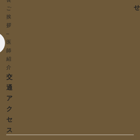
ご
挨
拶
–
医
師
紹
介
交
通
ア
ク
セ
ス