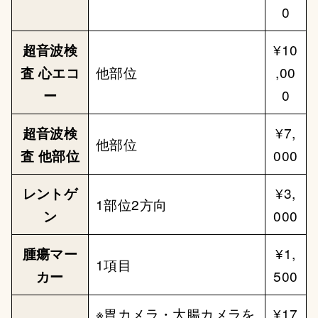
0
超音波検
¥10
査 心エコ
他部位
,00
ー
0
超音波検
¥7,
他部位
査 他部位
000
レントゲ
¥3,
1部位2方向
ン
000
腫瘍マー
¥1,
1項目
カー
500
※胃カメラ・大腸カメラを
¥17