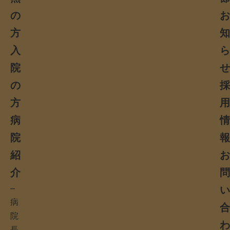
の
方
入
院
の
方
病
院
紹
介
–
病
院
長