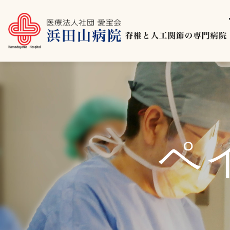
コ
ン
テ
ン
ツ
ペ
へ
移
動