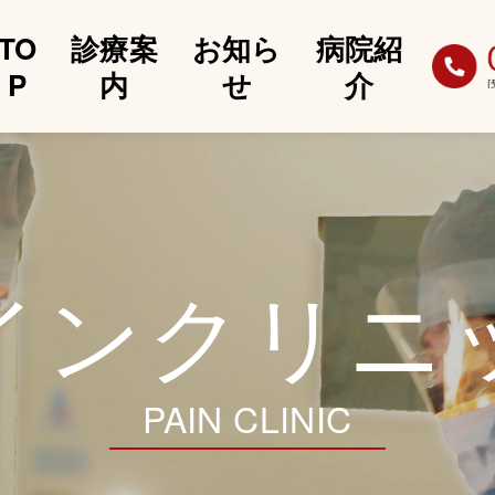
TO
診療案
お知ら
病院紹
P
内
せ
介
インクリニ