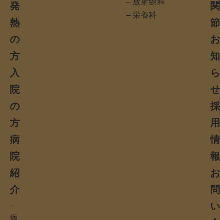
– 放射線科
発
– 栄養科
熱
の
方
入
院
の
方
病
院
紹
介
–
病