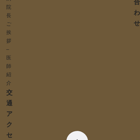
院
長
ご
挨
拶
–
医
師
紹
介
交
通
ア
ク
セ