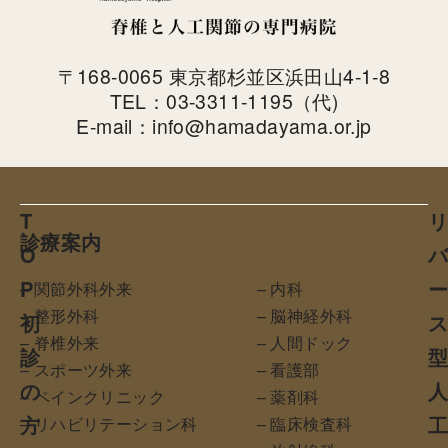
〒168-0065 東京都杉並区浜田山4-1-8
TEL：03-3311-1195（代)
E-mail：info@hamadayama.or.jp
T
診療案内
O
P
– 関節外科外来
– 内科
– 整形外科
– 脳神経外科
初
– 脊椎外来
– 人間ドック
診
– スポーツ外来
– 看護部
の
– ペインクリニック
– 薬剤科
方
– リハビリテーション科
– 臨床検査科