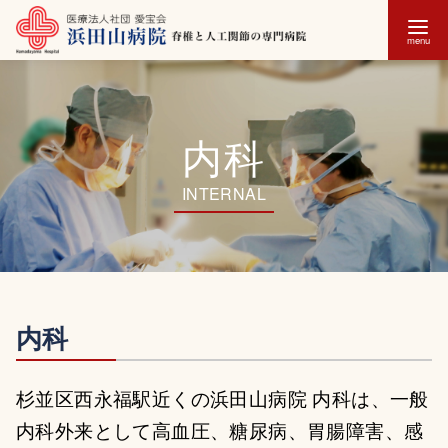
コ
ン
テ
内科
ン
ツ
へ
移
動
内科
杉並区西永福駅近くの浜田山病院 内科は、一般
内科外来として高血圧、糖尿病、胃腸障害、感