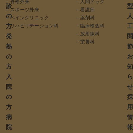
– 脊椎外来
– 人間ドック
診
– スポーツ外来
– 看護部
の
– ペインクリニック
– 薬剤科
方
– リハビリテーション科
– 臨床検査科
– 放射線科
発
– 栄養科
熱
の
方
入
院
の
方
病
院