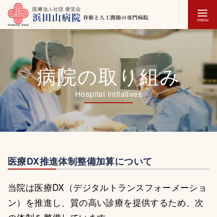
コ
ン
テ
病院の取り組み
ン
ツ
へ
移
動
医療DX推進体制整備加算について
当院は医療DX（デジタルトランスフォーメーショ
ン）を推進し、質の高い診療を提供するため、次