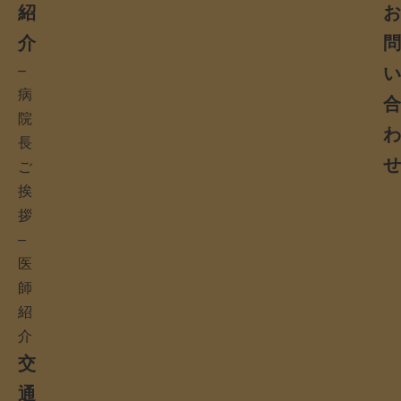
紹
介
–
病
院
長
ご
挨
拶
–
医
師
紹
介
交
通