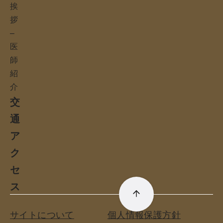
挨
拶
–
医
師
紹
介
交
通
ア
ク
セ
ス
サイトについて
個人情報保護方針