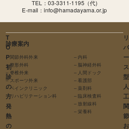
TEL：03-3311-1195（代)
E-mail：info@hamadayama.or.jp
T
診療案内
O
P
– 関節外科外来
– 内科
– 整形外科
– 脳神経外科
初
– 脊椎外来
– 人間ドック
診
– スポーツ外来
– 看護部
の
– ペインクリニック
– 薬剤科
方
– リハビリテーション科
– 臨床検査科
– 放射線科
発
– 栄養科
熱
の