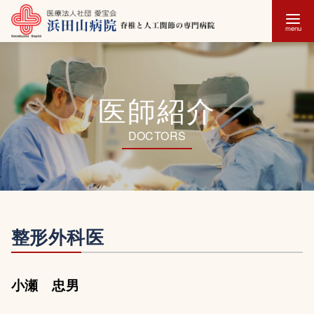
コ
ン
テ
医師紹介
ン
ツ
へ
移
動
整形外科医
小瀬 忠男