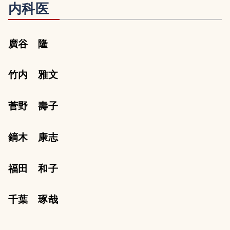
内科医
廣谷 隆
竹内 雅文
菅野 壽子
鏑木 康志
福田 和子
千葉 琢哉