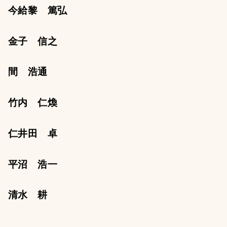
今給黎 篤弘
金子 信之
間 浩通
竹内 仁煥
仁井田 卓
平沼 浩一
清水 耕