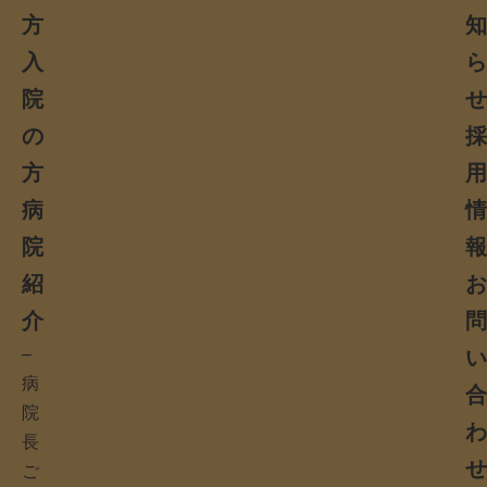
方
入
院
の
方
病
院
紹
介
–
病
院
長
ご